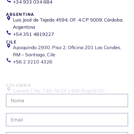
+34 933 034 684
ARGENTINA
Luis José de Tejeda 4594, OF. 4 CP 5009, Córdoba,
Argentina
+54 351 4819227
CILE
Apoquindo 2930, Piso 2, Oficina 201 Las Condes,
RM – Santiago, Cile
+56 2 3210 4326
COLOMBIA
Carrera 7 No. 74B-56 Of 1409 Bogotá D.C.,
Colombia
+57 6015087568