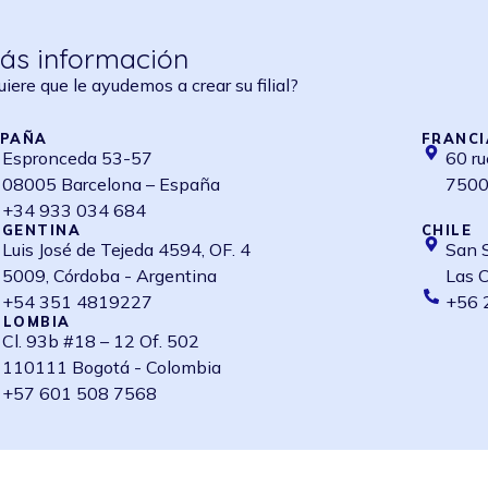
ás información
uiere que le ayudemos a crear su filial?
SPAÑA
FRANCI
Espronceda 53-57
60 ru
08005 Barcelona – España
75008
+34 933 034 684
RGENTINA
CHILE
Luis José de Tejeda 4594, OF. 4
San 
5009, Córdoba - Argentina
Las C
+54 351 4819227
+56 
OLOMBIA
Cl. 93b #18 – 12 Of. 502
110111 Bogotá - Colombia
+57 601 508 7568