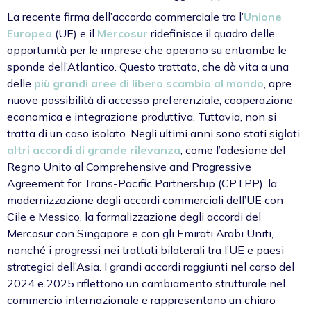
La recente firma dell’accordo commerciale tra l’
Unione
Europea
(UE) e il
Mercosur
ridefinisce il quadro delle
opportunità per le imprese che operano su entrambe le
sponde dell’Atlantico. Questo trattato, che dà vita a una
delle
più grandi aree di libero scambio al mondo
, apre
nuove possibilità di accesso preferenziale, cooperazione
economica e integrazione produttiva. Tuttavia, non si
tratta di un caso isolato. Negli ultimi anni sono stati siglati
altri accordi di grande rilevanza
, come l’adesione del
Regno Unito al Comprehensive and Progressive
Agreement for Trans-Pacific Partnership (CPTPP), la
modernizzazione degli accordi commerciali dell’UE con
Cile e Messico, la formalizzazione degli accordi del
Mercosur con Singapore e con gli Emirati Arabi Uniti,
nonché i progressi nei trattati bilaterali tra l’UE e paesi
strategici dell’Asia. I grandi accordi raggiunti nel corso del
2024 e 2025 riflettono un cambiamento strutturale nel
commercio internazionale e rappresentano un chiaro