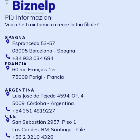
Più informazioni
Vuoi che ti aiutiamo a creare la tua filiale?
SPAGNA
Espronceda 53-57
08005 Barcelona – Spagna
+34 933 034 684
FRANCIA
60 rue François 1er
75008 Parigi - Francia
ARGENTINA
Luis José de Tejeda 4594, OF. 4
5009, Córdoba - Argentina
+54 351 4819227
CILE
San Sebastián 2957, Piso 1
Las Condes, RM, Santiago - Cile
+56 2 3210 4326