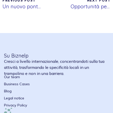
PREVIOUS POST
NEXT POST
Un nuovo ponte transatlantico: i punti chiave dell’accordo UE–Mercosur
Opportunità per le imprese europee nel Mercosur
Su Biznelp
Cresci a livello internazionale, concentrandoti sulla tua
attività, trasformando le specificità locali in un
trampolino e non in una barriera.
Our team
Business Cases
Blog
Legal notice
Privacy Policy